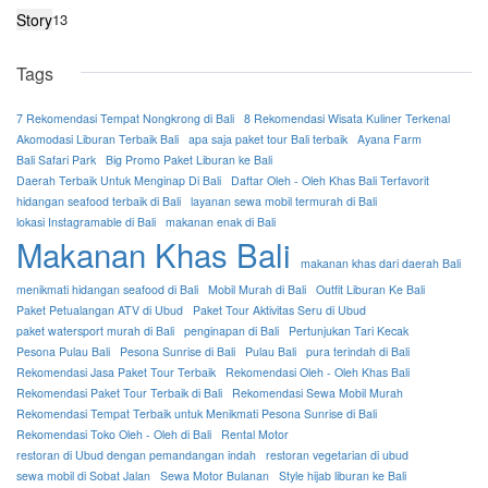
Story
13
Tags
7 Rekomendasi Tempat Nongkrong di Bali
8 Rekomendasi Wisata Kuliner Terkenal
Akomodasi Liburan Terbaik Bali
apa saja paket tour Bali terbaik
Ayana Farm
Bali Safari Park
Big Promo Paket Liburan ke Bali
Daerah Terbaik Untuk Menginap Di Bali
Daftar Oleh - Oleh Khas Bali Terfavorit
hidangan seafood terbaik di Bali
layanan sewa mobil termurah di Bali
lokasi Instagramable di Bali
makanan enak di Bali
Makanan Khas Bali
makanan khas dari daerah Bali
menikmati hidangan seafood di Bali
Mobil Murah di Bali
Outfit Liburan Ke Bali
Paket Petualangan ATV di Ubud
Paket Tour Aktivitas Seru di Ubud
paket watersport murah di Bali
penginapan di Bali
Pertunjukan Tari Kecak
Pesona Pulau Bali
Pesona Sunrise di Bali
Pulau Bali
pura terindah di Bali
Rekomendasi Jasa Paket Tour Terbaik
Rekomendasi Oleh - Oleh Khas Bali
Rekomendasi Paket Tour Terbaik di Bali
Rekomendasi Sewa Mobil Murah
Rekomendasi Tempat Terbaik untuk Menikmati Pesona Sunrise di Bali
Rekomendasi Toko Oleh - Oleh di Bali
Rental Motor
restoran di Ubud dengan pemandangan indah
restoran vegetarian di ubud
sewa mobil di Sobat Jalan
Sewa Motor Bulanan
Style hijab liburan ke Bali