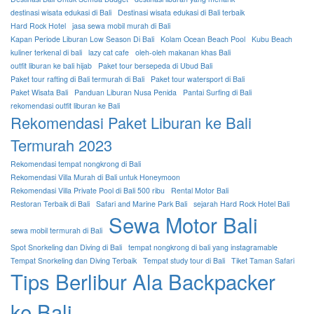
destinasi wisata edukasi di Bali
Destinasi wisata edukasi di Bali terbaik
Hard Rock Hotel
jasa sewa mobil murah di Bali
Kapan Periode Liburan Low Season Di Bali
Kolam Ocean Beach Pool
Kubu Beach
kuliner terkenal di bali
lazy cat cafe
oleh-oleh makanan khas Bali
outfit liburan ke bali hijab
Paket tour bersepeda di Ubud Bali
Paket tour rafting di Bali termurah di Bali
Paket tour watersport di Bali
Paket Wisata Bali
Panduan Liburan Nusa Penida
Pantai Surfing di Bali
rekomendasi outfit liburan ke Bali
Rekomendasi Paket Liburan ke Bali
Termurah 2023
Rekomendasi tempat nongkrong di Bali
Rekomendasi Villa Murah di Bali untuk Honeymoon
Rekomendasi Villa Private Pool di Bali 500 ribu
Rental Motor Bali
Restoran Terbaik di Bali
Safari and Marine Park Bali
sejarah Hard Rock Hotel Bali
Sewa Motor Bali
sewa mobil termurah di Bali
Spot Snorkeling dan Diving di Bali
tempat nongkrong di bali yang instagramable
Tempat Snorkeling dan Diving Terbaik
Tempat study tour di Bali
Tiket Taman Safari
Tips Berlibur Ala Backpacker
ke Bali