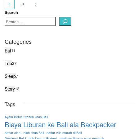
2
1
Search
Categories
Eat
11
Trip
27
Sleep
7
Story
13
Tags
Ayam Betutu frozen khas Bali
Biaya Liburan ke Bali ala Backpacker
daftar oleh - oleh khas Bali
daftar villa murah di Bali
Destinasi Bali Untuk Semua Budget
destinasi liburan yang menarik