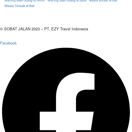
Warung Babi Guling di renon
Warung Babi Guling di ubud
wisata sunset di bali
Wisata Terbaik di Bali
© SOBAT JALAN 2023 – PT. EZY Travel Indonesia
Facebook