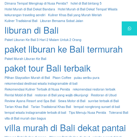
Dimana Tempat Menginap di Nusa Penida?
hotel di Bali bintang 5
Hotel Murah di Bali Dekat Bandara
Hotel Murah di Bali Dekat Tempat Wisata
kekurangan traveling sendiri
Kuliner Khas Bali yang Murah Meriah
Kuliner Tradisional Bali
Liburan Bersama Sobat Jalan
liburan di Bali
Paket Liburan Ke Bali 3 Hari 2 Malam Untuk 2 Orang
paket liburan ke Bali termurah
Paket Murah Liburan Ke Bali
paket tour Bali terbaik
Pilihan Staycation Murah di Bali
Pison Coffee
pulau seribu pura
rekomendasi destinasi wisata instagramable di bali
Rekomendasi Kuliner Terbaik di Nusa Penida
rekomendasi restoran terbaik
Rental Mobil di Bali
restoran di Bali yang wajib dikunjungi
Restoran di Ubud
Review Ayana Resort and Spa Bali
Sewa Motor di Bali
sunrise terbaik di Bali
Tarian Khas Bali
Tarian Tradisional Khas Bali
tempat nongkrong sunset di bali
tempat wisata instagramable terbaik di bali
Tips Menuju Nusa Penida
Toleransi Bali
villa di Bali murah dan bagus
villa murah di Bali dekat pantai