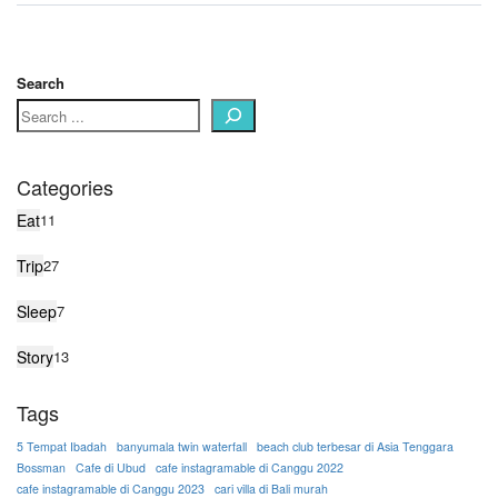
Search
Categories
Eat
11
Trip
27
Sleep
7
Story
13
Tags
5 Tempat Ibadah
banyumala twin waterfall
beach club terbesar di Asia Tenggara
Bossman
Cafe di Ubud
cafe instagramable di Canggu 2022
cafe instagramable di Canggu 2023
cari villa di Bali murah