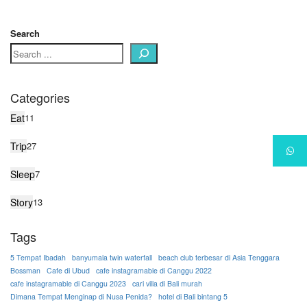
Search
Categories
Eat
11
Trip
27
Sleep
7
Story
13
Tags
5 Tempat Ibadah
banyumala twin waterfall
beach club terbesar di Asia Tenggara
Bossman
Cafe di Ubud
cafe instagramable di Canggu 2022
cafe instagramable di Canggu 2023
cari villa di Bali murah
Dimana Tempat Menginap di Nusa Penida?
hotel di Bali bintang 5