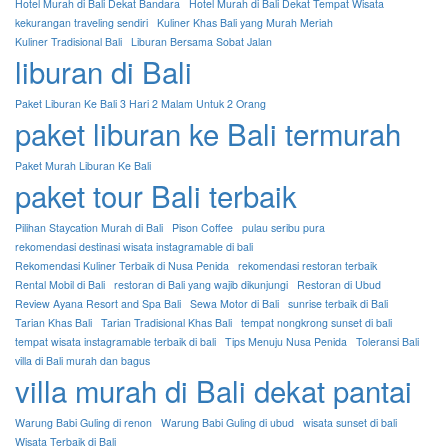
Hotel Murah di Bali Dekat Bandara
Hotel Murah di Bali Dekat Tempat Wisata
kekurangan traveling sendiri
Kuliner Khas Bali yang Murah Meriah
Kuliner Tradisional Bali
Liburan Bersama Sobat Jalan
liburan di Bali
Paket Liburan Ke Bali 3 Hari 2 Malam Untuk 2 Orang
paket liburan ke Bali termurah
Paket Murah Liburan Ke Bali
paket tour Bali terbaik
Pilihan Staycation Murah di Bali
Pison Coffee
pulau seribu pura
rekomendasi destinasi wisata instagramable di bali
Rekomendasi Kuliner Terbaik di Nusa Penida
rekomendasi restoran terbaik
Rental Mobil di Bali
restoran di Bali yang wajib dikunjungi
Restoran di Ubud
Review Ayana Resort and Spa Bali
Sewa Motor di Bali
sunrise terbaik di Bali
Tarian Khas Bali
Tarian Tradisional Khas Bali
tempat nongkrong sunset di bali
tempat wisata instagramable terbaik di bali
Tips Menuju Nusa Penida
Toleransi Bali
villa di Bali murah dan bagus
villa murah di Bali dekat pantai
Warung Babi Guling di renon
Warung Babi Guling di ubud
wisata sunset di bali
Wisata Terbaik di Bali