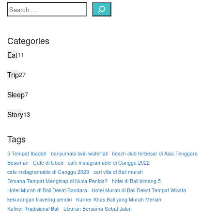
Categories
Eat
11
Trip
27
Sleep
7
Story
13
Tags
5 Tempat Ibadah
banyumala twin waterfall
beach club terbesar di Asia Tenggara
Bossman
Cafe di Ubud
cafe instagramable di Canggu 2022
cafe instagramable di Canggu 2023
cari villa di Bali murah
Dimana Tempat Menginap di Nusa Penida?
hotel di Bali bintang 5
Hotel Murah di Bali Dekat Bandara
Hotel Murah di Bali Dekat Tempat Wisata
kekurangan traveling sendiri
Kuliner Khas Bali yang Murah Meriah
Kuliner Tradisional Bali
Liburan Bersama Sobat Jalan