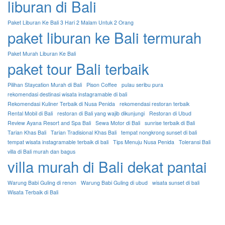
liburan di Bali
Paket Liburan Ke Bali 3 Hari 2 Malam Untuk 2 Orang
paket liburan ke Bali termurah
Paket Murah Liburan Ke Bali
paket tour Bali terbaik
Pilihan Staycation Murah di Bali
Pison Coffee
pulau seribu pura
rekomendasi destinasi wisata instagramable di bali
Rekomendasi Kuliner Terbaik di Nusa Penida
rekomendasi restoran terbaik
Rental Mobil di Bali
restoran di Bali yang wajib dikunjungi
Restoran di Ubud
Review Ayana Resort and Spa Bali
Sewa Motor di Bali
sunrise terbaik di Bali
Tarian Khas Bali
Tarian Tradisional Khas Bali
tempat nongkrong sunset di bali
tempat wisata instagramable terbaik di bali
Tips Menuju Nusa Penida
Toleransi Bali
villa di Bali murah dan bagus
villa murah di Bali dekat pantai
Warung Babi Guling di renon
Warung Babi Guling di ubud
wisata sunset di bali
Wisata Terbaik di Bali