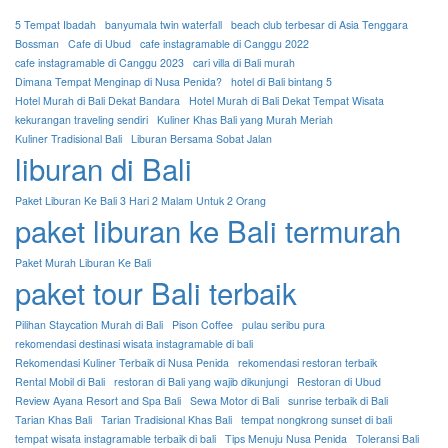
5 Tempat Ibadah
banyumala twin waterfall
beach club terbesar di Asia Tenggara
Bossman
Cafe di Ubud
cafe instagramable di Canggu 2022
cafe instagramable di Canggu 2023
cari villa di Bali murah
Dimana Tempat Menginap di Nusa Penida?
hotel di Bali bintang 5
Hotel Murah di Bali Dekat Bandara
Hotel Murah di Bali Dekat Tempat Wisata
kekurangan traveling sendiri
Kuliner Khas Bali yang Murah Meriah
Kuliner Tradisional Bali
Liburan Bersama Sobat Jalan
liburan di Bali
Paket Liburan Ke Bali 3 Hari 2 Malam Untuk 2 Orang
paket liburan ke Bali termurah
Paket Murah Liburan Ke Bali
paket tour Bali terbaik
Pilihan Staycation Murah di Bali
Pison Coffee
pulau seribu pura
rekomendasi destinasi wisata instagramable di bali
Rekomendasi Kuliner Terbaik di Nusa Penida
rekomendasi restoran terbaik
Rental Mobil di Bali
restoran di Bali yang wajib dikunjungi
Restoran di Ubud
Review Ayana Resort and Spa Bali
Sewa Motor di Bali
sunrise terbaik di Bali
Tarian Khas Bali
Tarian Tradisional Khas Bali
tempat nongkrong sunset di bali
tempat wisata instagramable terbaik di bali
Tips Menuju Nusa Penida
Toleransi Bali