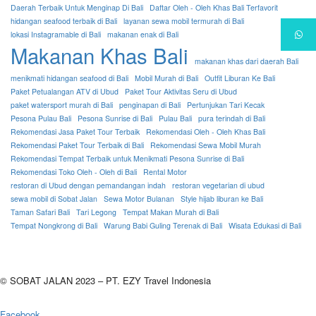
Daerah Terbaik Untuk Menginap Di Bali
Daftar Oleh - Oleh Khas Bali Terfavorit
hidangan seafood terbaik di Bali
layanan sewa mobil termurah di Bali
lokasi Instagramable di Bali
makanan enak di Bali
Makanan Khas Bali
makanan khas dari daerah Bali
menikmati hidangan seafood di Bali
Mobil Murah di Bali
Outfit Liburan Ke Bali
Paket Petualangan ATV di Ubud
Paket Tour Aktivitas Seru di Ubud
paket watersport murah di Bali
penginapan di Bali
Pertunjukan Tari Kecak
Pesona Pulau Bali
Pesona Sunrise di Bali
Pulau Bali
pura terindah di Bali
Rekomendasi Jasa Paket Tour Terbaik
Rekomendasi Oleh - Oleh Khas Bali
Rekomendasi Paket Tour Terbaik di Bali
Rekomendasi Sewa Mobil Murah
Rekomendasi Tempat Terbaik untuk Menikmati Pesona Sunrise di Bali
Rekomendasi Toko Oleh - Oleh di Bali
Rental Motor
restoran di Ubud dengan pemandangan indah
restoran vegetarian di ubud
sewa mobil di Sobat Jalan
Sewa Motor Bulanan
Style hijab liburan ke Bali
Taman Safari Bali
Tari Legong
Tempat Makan Murah di Bali
Tempat Nongkrong di Bali
Warung Babi Guling Terenak di Bali
Wisata Edukasi di Bali
© SOBAT JALAN 2023 – PT. EZY Travel Indonesia
Facebook