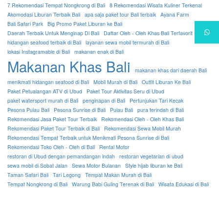
7 Rekomendasi Tempat Nongkrong di Bali
8 Rekomendasi Wisata Kuliner Terkenal
Akomodasi Liburan Terbaik Bali
apa saja paket tour Bali terbaik
Ayana Farm
Bali Safari Park
Big Promo Paket Liburan ke Bali
Daerah Terbaik Untuk Menginap Di Bali
Daftar Oleh - Oleh Khas Bali Terfavorit
hidangan seafood terbaik di Bali
layanan sewa mobil termurah di Bali
lokasi Instagramable di Bali
makanan enak di Bali
Makanan Khas Bali
makanan khas dari daerah Bali
menikmati hidangan seafood di Bali
Mobil Murah di Bali
Outfit Liburan Ke Bali
Paket Petualangan ATV di Ubud
Paket Tour Aktivitas Seru di Ubud
paket watersport murah di Bali
penginapan di Bali
Pertunjukan Tari Kecak
Pesona Pulau Bali
Pesona Sunrise di Bali
Pulau Bali
pura terindah di Bali
Rekomendasi Jasa Paket Tour Terbaik
Rekomendasi Oleh - Oleh Khas Bali
Rekomendasi Paket Tour Terbaik di Bali
Rekomendasi Sewa Mobil Murah
Rekomendasi Tempat Terbaik untuk Menikmati Pesona Sunrise di Bali
Rekomendasi Toko Oleh - Oleh di Bali
Rental Motor
restoran di Ubud dengan pemandangan indah
restoran vegetarian di ubud
sewa mobil di Sobat Jalan
Sewa Motor Bulanan
Style hijab liburan ke Bali
Taman Safari Bali
Tari Legong
Tempat Makan Murah di Bali
Tempat Nongkrong di Bali
Warung Babi Guling Terenak di Bali
Wisata Edukasi di Bali