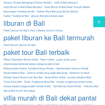
Dimana Tempat Menginap di Nusa Penida?
hotel di Bali bintang 5
Hotel Murah di Bali Dekat Bandara
Hotel Murah di Bali Dekat Tempat Wisata
kekurangan traveling sendiri
Kuliner Khas Bali yang Murah Meriah
Kuliner Tradisional Bali
Liburan Bersama Sobat Jalan
liburan di Bali
Paket Liburan Ke Bali 3 Hari 2 Malam Untuk 2 Orang
paket liburan ke Bali termurah
Paket Murah Liburan Ke Bali
paket tour Bali terbaik
Pilihan Staycation Murah di Bali
Pison Coffee
pulau seribu pura
rekomendasi destinasi wisata instagramable di bali
Rekomendasi Kuliner Terbaik di Nusa Penida
rekomendasi restoran terbaik
Rental Mobil di Bali
restoran di Bali yang wajib dikunjungi
Restoran di Ubud
Review Ayana Resort and Spa Bali
Sewa Motor di Bali
sunrise terbaik di Bali
Tarian Khas Bali
Tarian Tradisional Khas Bali
tempat nongkrong sunset di bali
tempat wisata instagramable terbaik di bali
Tips Menuju Nusa Penida
Toleransi Bali
villa di Bali murah dan bagus
villa murah di Bali dekat pantai