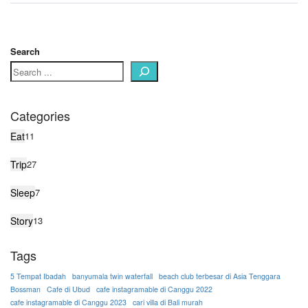
Search
Categories
Eat
11
Trip
27
Sleep
7
Story
13
Tags
5 Tempat Ibadah
banyumala twin waterfall
beach club terbesar di Asia Tenggara
Bossman
Cafe di Ubud
cafe instagramable di Canggu 2022
cafe instagramable di Canggu 2023
cari villa di Bali murah