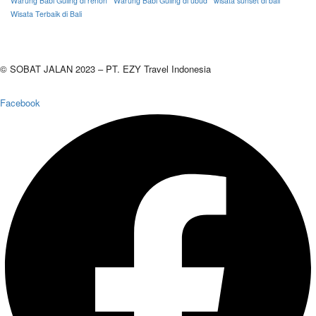
Warung Babi Guling di renon
Warung Babi Guling di ubud
wisata sunset di bali
Wisata Terbaik di Bali
© SOBAT JALAN 2023 – PT. EZY Travel Indonesia
Facebook