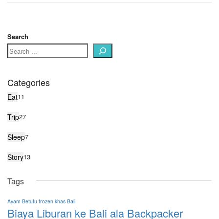
Search
Categories
Eat
11
Trip
27
Sleep
7
Story
13
Tags
Ayam Betutu frozen khas Bali
Biaya Liburan ke Bali ala Backpacker