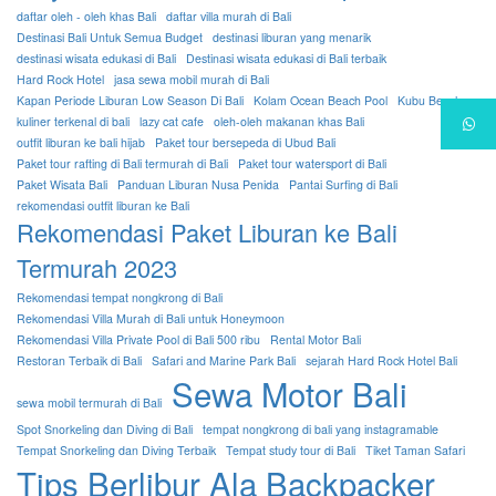
daftar oleh - oleh khas Bali
daftar villa murah di Bali
Destinasi Bali Untuk Semua Budget
destinasi liburan yang menarik
destinasi wisata edukasi di Bali
Destinasi wisata edukasi di Bali terbaik
Hard Rock Hotel
jasa sewa mobil murah di Bali
Kapan Periode Liburan Low Season Di Bali
Kolam Ocean Beach Pool
Kubu Beach
kuliner terkenal di bali
lazy cat cafe
oleh-oleh makanan khas Bali
outfit liburan ke bali hijab
Paket tour bersepeda di Ubud Bali
Paket tour rafting di Bali termurah di Bali
Paket tour watersport di Bali
Paket Wisata Bali
Panduan Liburan Nusa Penida
Pantai Surfing di Bali
rekomendasi outfit liburan ke Bali
Rekomendasi Paket Liburan ke Bali
Termurah 2023
Rekomendasi tempat nongkrong di Bali
Rekomendasi Villa Murah di Bali untuk Honeymoon
Rekomendasi Villa Private Pool di Bali 500 ribu
Rental Motor Bali
Restoran Terbaik di Bali
Safari and Marine Park Bali
sejarah Hard Rock Hotel Bali
Sewa Motor Bali
sewa mobil termurah di Bali
Spot Snorkeling dan Diving di Bali
tempat nongkrong di bali yang instagramable
Tempat Snorkeling dan Diving Terbaik
Tempat study tour di Bali
Tiket Taman Safari
Tips Berlibur Ala Backpacker