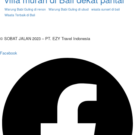
Warung Babi Guling di renon
Warung Babi Guling di ubud
wisata sunset di bali
Wisata Terbaik di Bali
© SOBAT JALAN 2023 – PT. EZY Travel Indonesia
Facebook