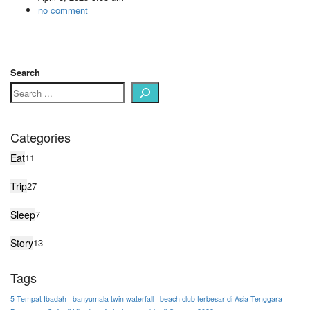
no comment
Search
Categories
Eat
11
Trip
27
Sleep
7
Story
13
Tags
5 Tempat Ibadah
banyumala twin waterfall
beach club terbesar di Asia Tenggara