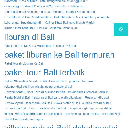
Bossman
Cafe di Ubud
cafe instagramable di Canggu 2022
cafe instagramable di Canggu 2023
cari villa di Bali murah
Dimana Tempat Menginap di Nusa Penida?
hotel di Bali bintang 5
Hotel Murah di Bali Dekat Bandara
Hotel Murah di Bali Dekat Tempat Wisata
kekurangan traveling sendiri
Kuliner Khas Bali yang Murah Meriah
Kuliner Tradisional Bali
Liburan Bersama Sobat Jalan
liburan di Bali
Paket Liburan Ke Bali 3 Hari 2 Malam Untuk 2 Orang
paket liburan ke Bali termurah
Paket Murah Liburan Ke Bali
paket tour Bali terbaik
Pilihan Staycation Murah di Bali
Pison Coffee
pulau seribu pura
rekomendasi destinasi wisata instagramable di bali
Rekomendasi Kuliner Terbaik di Nusa Penida
rekomendasi restoran terbaik
Rental Mobil di Bali
restoran di Bali yang wajib dikunjungi
Restoran di Ubud
Review Ayana Resort and Spa Bali
Sewa Motor di Bali
sunrise terbaik di Bali
Tarian Khas Bali
Tarian Tradisional Khas Bali
tempat nongkrong sunset di bali
tempat wisata instagramable terbaik di bali
Tips Menuju Nusa Penida
Toleransi Bali
villa di Bali murah dan bagus
villa murah di Bali dekat pantai