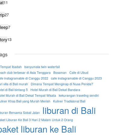
at
11
rip
27
leep
7
tory
13
ags
 Tempat Ibadah
banyumala twin waterfall
each club terbesar di Asia Tenggara
Bossman
Cafe di Ubud
afe instagramable di Canggu 2022
cafe instagramable di Canggu 2023
ri villa di Bali murah
Dimana Tempat Menginap di Nusa Penida?
tel di Bali bintang 5
Hotel Murah di Bali Dekat Bandara
otel Murah di Bali Dekat Tempat Wisata
kekurangan traveling sendiri
uliner Khas Bali yang Murah Meriah
Kuliner Tradisional Bali
liburan di Bali
iburan Bersama Sobat Jalan
aket Liburan Ke Bali 3 Hari 2 Malam Untuk 2 Orang
paket liburan ke Bali