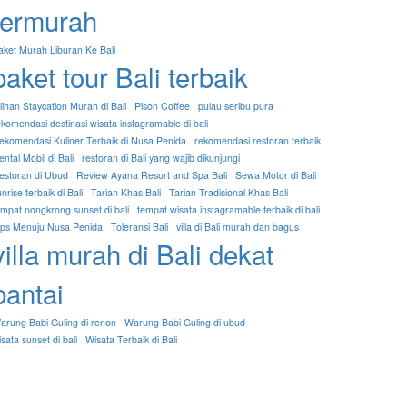
termurah
aket Murah Liburan Ke Bali
paket tour Bali terbaik
ilihan Staycation Murah di Bali
Pison Coffee
pulau seribu pura
ekomendasi destinasi wisata instagramable di bali
ekomendasi Kuliner Terbaik di Nusa Penida
rekomendasi restoran terbaik
ntal Mobil di Bali
restoran di Bali yang wajib dikunjungi
estoran di Ubud
Review Ayana Resort and Spa Bali
Sewa Motor di Bali
nrise terbaik di Bali
Tarian Khas Bali
Tarian Tradisional Khas Bali
empat nongkrong sunset di bali
tempat wisata instagramable terbaik di bali
ips Menuju Nusa Penida
Toleransi Bali
villa di Bali murah dan bagus
villa murah di Bali dekat
pantai
arung Babi Guling di renon
Warung Babi Guling di ubud
sata sunset di bali
Wisata Terbaik di Bali