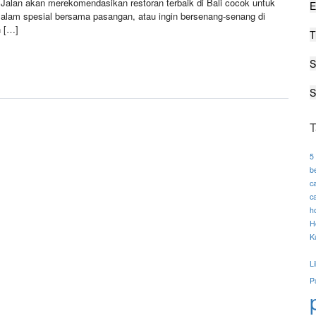
lan akan merekomendasikan restoran terbaik di Bali cocok untuk
E
alam spesial bersama pasangan, atau ingin bersenang-senang di
n […]
T
S
S
T
5
b
c
ca
ho
H
K
L
P