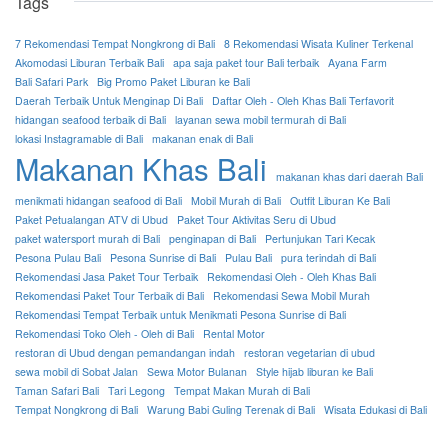
Tags
7 Rekomendasi Tempat Nongkrong di Bali
8 Rekomendasi Wisata Kuliner Terkenal
Akomodasi Liburan Terbaik Bali
apa saja paket tour Bali terbaik
Ayana Farm
Bali Safari Park
Big Promo Paket Liburan ke Bali
Daerah Terbaik Untuk Menginap Di Bali
Daftar Oleh - Oleh Khas Bali Terfavorit
hidangan seafood terbaik di Bali
layanan sewa mobil termurah di Bali
lokasi Instagramable di Bali
makanan enak di Bali
Makanan Khas Bali
makanan khas dari daerah Bali
menikmati hidangan seafood di Bali
Mobil Murah di Bali
Outfit Liburan Ke Bali
Paket Petualangan ATV di Ubud
Paket Tour Aktivitas Seru di Ubud
paket watersport murah di Bali
penginapan di Bali
Pertunjukan Tari Kecak
Pesona Pulau Bali
Pesona Sunrise di Bali
Pulau Bali
pura terindah di Bali
Rekomendasi Jasa Paket Tour Terbaik
Rekomendasi Oleh - Oleh Khas Bali
Rekomendasi Paket Tour Terbaik di Bali
Rekomendasi Sewa Mobil Murah
Rekomendasi Tempat Terbaik untuk Menikmati Pesona Sunrise di Bali
Rekomendasi Toko Oleh - Oleh di Bali
Rental Motor
restoran di Ubud dengan pemandangan indah
restoran vegetarian di ubud
sewa mobil di Sobat Jalan
Sewa Motor Bulanan
Style hijab liburan ke Bali
Taman Safari Bali
Tari Legong
Tempat Makan Murah di Bali
Tempat Nongkrong di Bali
Warung Babi Guling Terenak di Bali
Wisata Edukasi di Bali